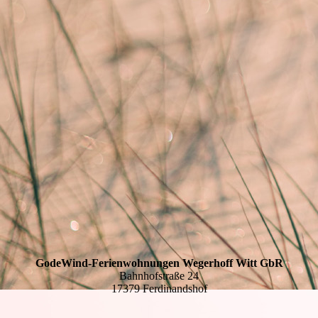
GodeWind-Ferienwohnungen Wegerhoff Witt GbR
Bahnhofstraße 24
17379 Ferdinandshof