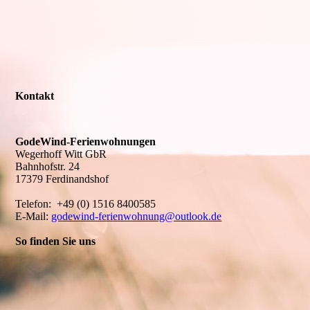
Kontakt
GodeWind-Ferienwohnungen
Wegerhoff Witt GbR
Bahnhofstr. 24
17379 Ferdinandshof
Telefon: +49 (0) 1516 8400585
E-Mail:
godewind-ferienwohnung@outlook.de
So finden Sie uns