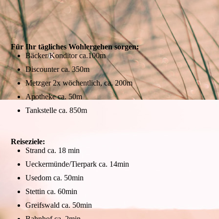
Für Ihr tägliches Wohlergehen sorgen:
Bäcker/Konditor ca.100m
Discounter ca. 350m
Metzger 2x wöchentlich, ca. 200m
Apotheke ca. 50m
Tankstelle ca. 850m
Reiseziele:
Strand ca. 18 min
Ueckermünde/Tierpark ca. 14min
Usedom ca. 50min
Stettin ca. 60min
Greifswald ca. 50min
Bahnhof ca. 2min